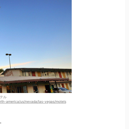
テル
rth-america/us/nevada/las-vegas/motels
。