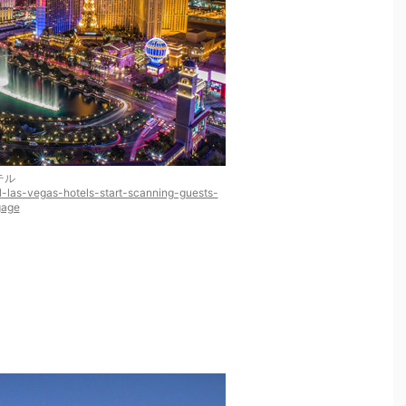
テル
ll-las-vegas-hotels-start-scanning-guests-
gage