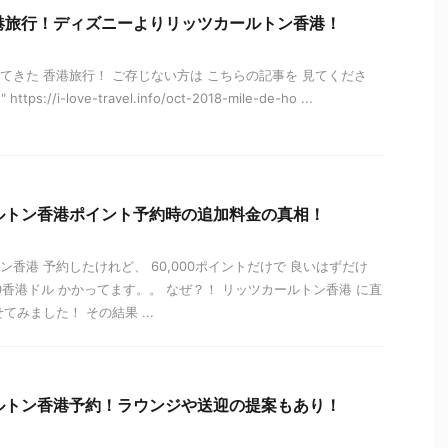
港旅行！ディズニーよりリッツカールトン香港！
てきた 香港旅行！ ご存じない方は こちらの記事を 見てくださ
" https://i-love-travel.info/oct-2018-mile-de-ho ...
ルトン香港ポイント予約時の追加料金の真相！
ン香港 予約したけれど、 60,000ポイントだけで 良いはずだけ
80香港ドル かかってます。。 なぜ？！ リッツカールトン香港 に直
てみました！ その結果 ...
ルトン香港予約！ラウンジや送迎の提案もあり！