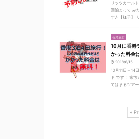
リッツカールト
回泊まって み
す♪ 【様子】 
香港旅行
10月に香港
かった料金
2018/8/15
10月11日～1
ド です！ 家
てはまるツアーは
« P