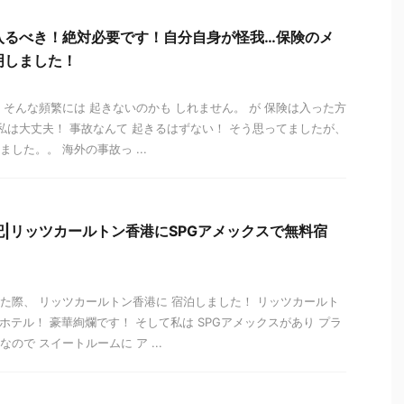
入るべき！絶対必要です！自分自身が怪我…保険のメ
明しました！
 そんな頻繁には 起きないのかも しれません。 が 保険は入った方
 私は大丈夫！ 事故なんて 起きるはずない！ そう思ってましたが、
した。。 海外の事故っ ...
|リッツカールトン香港にSPGアメックスで無料宿
た際、 リッツカールトン香港に 宿泊しました！ リッツカールト
星ホテル！ 豪華絢爛です！ そして私は SPGアメックスがあり プラ
ので スイートルームに ア ...