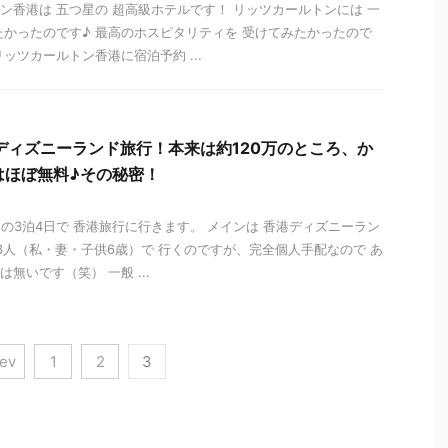
ン香港は 五つ星の 超高級ホテルです！ リッツカールトンには 一
たかったのです♪ 最高のホスピタリティを 受けてみたかったので
リッツカールトン香港に宿泊予約 ...
ディズニーランド旅行！本来は約120万のところ、か
はほぼ無料♪その秘密！
4日の3泊4日で 香港旅行に行きます。 メインは 香港ディズニーラン
族3人（私・妻・子供6歳）で 行くのですが、完全個人手配なので あ
無いです（笑） 一般 ...
rev
1
2
3