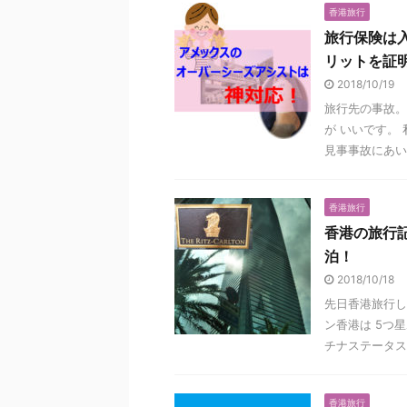
香港旅行
旅行保険は
リットを証
2018/10/19
旅行先の事故。
が いいです。
見事事故にあいま
香港旅行
香港の旅行記
泊！
2018/10/18
先日香港旅行し
ン香港は 5つ
チナステータスな
香港旅行