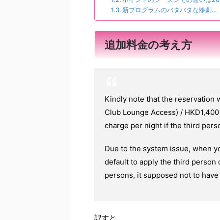
新プログラムのバタバタな惨劇…
追加料金の考え方
Kindly note that the reservation 
Club Lounge Access) / HKD1,400 
charge per night if the third pers
Due to the system issue, when you
default to apply the third person
persons, it supposed not to have 
訳すと