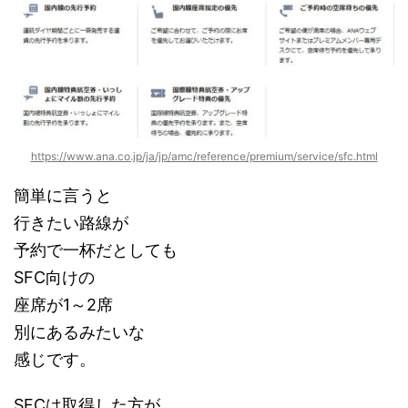
https://www.ana.co.jp/ja/jp/amc/reference/premium/service/sfc.html
簡単に言うと
行きたい路線が
予約で一杯だとしても
SFC向けの
座席が1～2席
別にあるみたいな
感じです。
SFCは取得した方が